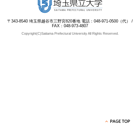
〒343-8540 埼玉県越谷市三野宮820番地 電話：048-971-0500（代） /
FAX：048-973-4807
Copyright(C)Saitama Prefectural University All Rights Reserved.