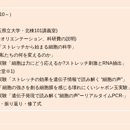
:10～）
:埼玉県立大学・北棟101講義室)
、安全オリエンテーション、科研費の説明)
イク1「ストレッチから始まる細胞の科学」
運動は私たちの何を変えるのか」
ル講義・実験「細胞は力にどう応えるか?ストレッチ刺激とRNA抽出」
食堂
※1
)
講義・実験「ストレッチの効果を遺伝子情報で読み解く “細胞の声”」
レイク2「細胞の強さを創る細胞膜を感じる壊れにくいシャボン玉実験
講義・実験「遺伝子発現で読み解く“細胞の声”ーリアルタイムPCR-」
ション・振り返り・修了式