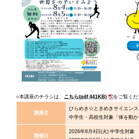
○本講座のチラシは、
こちら
(pdf 441KB)
をご覧くだ
ひらめき☆ときめきサイエンス～
講座名
中学生・高校生対象「体を動か
2026年8月4日(火) 中学生対象
開催日