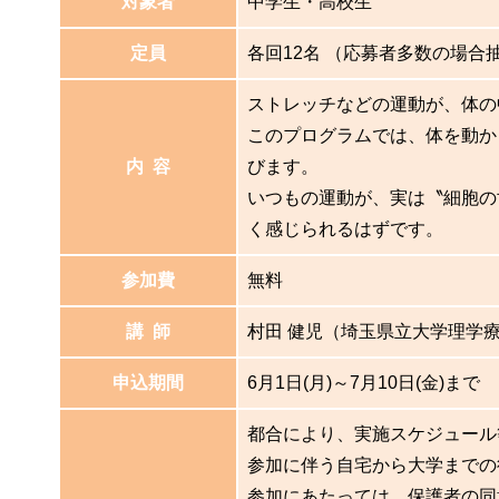
対象者
中学生・高校生
定員
各回12名 （応募者多数の場合
ストレッチなどの運動が、体の
このプログラムでは、体を動か
内 容
びます。
いつもの運動が、実は〝細胞の
く感じられるはずです。
参加費
無料
講 師
村田 健児（埼玉県立大学理学
申込期間
6月1日(月)～7月10日(金)まで
都合により、実施スケジュール
参加に伴う自宅から大学までの
参加にあたっては、保護者の同