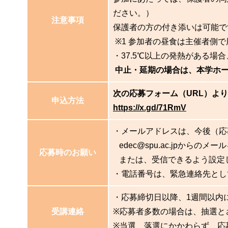
ださい。）
注意事項
保護者の方の付き添いは可能で
※1 参加者の昼食は主催者側
・37.5℃以上の発熱がある
中止・延期の場合は、本学ホー
次の応募フォーム（URL）よ
申込方法
https://x.gd/71RmV
・メールアドレスは、今後（応
edec@spu.ac.jpから
応募時のお願い
または、受信できるよう設定
・電話番号は、緊急連絡先とし
・応募締切日以降、1週間以内
受講連絡
※応募者多数の場合は、抽選と
※当選、落選にかかわらず、応