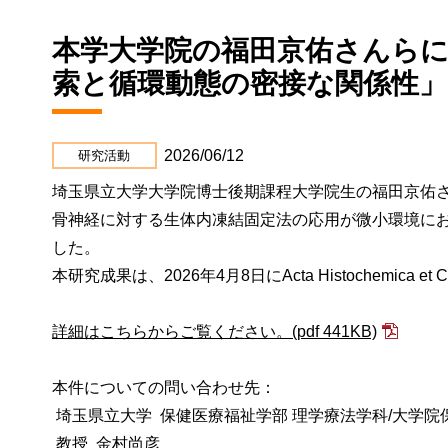
本学大学院の福田京佑さんら
索と循環動態の密接な関係性
2026/06/12
研究活動
埼玉県立大学大学院博士後期課程大学院生の福田京佑
骨神経に対する生体内凍結固定法の応用が微小環境に
した。
本研究成果は、2026年4月8日にActa Histochemica 
詳細はこちらからご覧ください。
(pdf 441KB)
本件についての問い合わせ先：
埼玉県立大学 保健医療福祉学部 理学療法学科/大学院
教授 金村尚彦