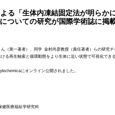
による「生体内凍結固定法が明らか
」についての研究が国際学術誌に掲
さん（第一著者）、同学 金村尚彦教授（責任著者）らの研究チ
おける再生軸索と循環動態をより生体に近い状態で可視化でき
et Cytochemicaにオンライン公開されました。
保健医療福祉学研究科