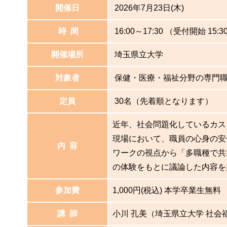
開催日
2026年7月23日(木)
時 間
16:00～17:30 （受付開始 15:
開催場所
埼玉県立大学
対象者
保健・医療・福祉分野の専門
定員
30名（先着順となります）
近年、社会問題化しているカス
現場において、職員の心身の安
内 容
ワークの視点から「多職種で共
の体験をもとに議論した内容を
参加費
1,000円(税込) 本学卒業生無料
講 師
小川 孔美（埼玉県立大学 社会