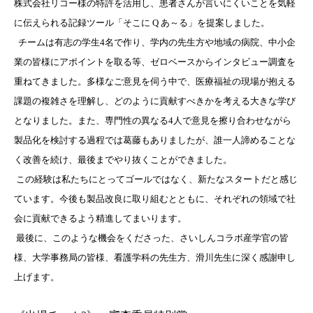
株式会社リコー様の特許を活用し、患者さんが言いにくいことを気軽
に伝えられる記録ツール「そこに Q あ～る」を提案しました。
チームは有志の学生4名で作り、学内の先生方や地域の病院、中小企
業の皆様にアポイントを取る等、ゼロベースからインタビュー調査を
重ねてきました。多様なご意見を伺う中で、医療福祉の現場が抱える
課題の複雑さを理解し、どのように貢献すべきかを考える大きな学び
となりました。また、専門性の異なる4人で意見を擦り合わせながら
製品化を検討する過程では葛藤もありましたが、誰一人諦めることな
く改善を続け、最後までやり抜くことができました。
この経験は私たちにとってゴールではなく、新たなスタートだと感じ
ています。今後も製品改良に取り組むとともに、それぞれの領域で社
会に貢献できるよう精進してまいります。
最後に、このような機会をくださった、さいしんコラボ産学官の皆
様、大学事務局の皆様、看護学科の先生方、滑川先生に深く感謝申し
上げます。