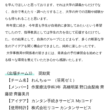
を学んでほしいと思っております。それは大学の講義からだけでな
く、自分で考えたり・調べたりすること、大学の外での活動や経験か
らも得られることと思います。
昨年度に続き、今年度も学生が自発的に参加してみたいという希望
でしたので、指導教員としては学生の力を信じて応援するだけでし
た。その結果として、自身のグループにとどまらず、多くの斬新な学
生のアイデアを聞く機会ができました。純粋に楽しかったです。
大学事務局や関係者の皆さまには、発表会の予行練習会を始めとす
る様々な環境を整えていただき心から感謝いたします。
《出場チーム3》
奨励賞
【チーム名】 わんちゅー （笹尾ゼミ）
【メンバー】 作業療法学科3年 高橋明菜 野口由梨南 齊
藤碧 齊藤美月
【アイデア】 カンタン手続きサービス Myコード
【使用特許】
株式会社リコー カンタンサービス