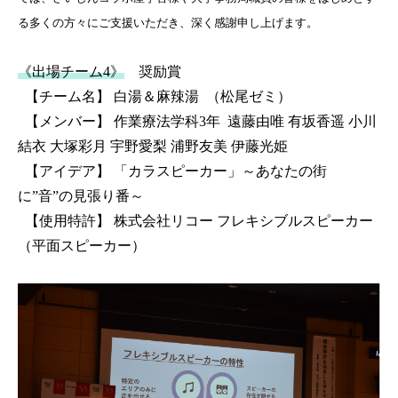
る多くの方々にご支援いただき、深く感謝申し上げます。
《出場チーム4》
奨励賞
【チーム名】 白湯＆麻辣湯 （松尾ゼミ）
【メンバー】
作業療法学科3年
遠藤由唯 有坂香遥 小川
結衣 大塚彩月 宇野愛梨 浦野友美 伊藤光姫
【アイデア】 「カラスピーカー」～あなたの街
に”音”の見張り番～
【使用特許】
株式会社リコー フレキシブルスピーカー
（平面スピーカー）