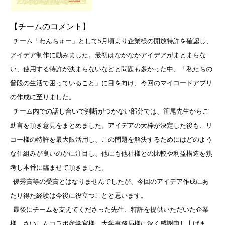
【チームのコメント】
チーム「わんちゅー」として5月頃より企業様の開放特許を確認し、
アイデア制作に励みました。最初はなかなかアイデアがまとまらな
い、使用する特許が決まらないなどと問題も多かった中、「私たちの
普段の生活で困っていること」に目を向け、今回のマイコードアプリ
の作成に至りました。
チーム内での話し合いで判断がつかない部分では、笹尾先生からご
助言を頂き意見をまとめました。アイデアの大枠が決定した後も、リ
コー様の特許を最大限活用し、この問題を解決するためにはどのよう
な仕組みが良いのかに注目し、他にも他社様との比較や利益構造を熟
考し本番に臨ませて頂きました。
優秀賞等の受賞とはなりませんでしたが、今回のアイデア作成にあ
たり得た経験は今後に役立つことと思います。
最後にチームを支えてくださった先生、特許を提供いただいた企業
様、さいしんコラボ産学官様、大学事務局様に深く感謝申し上げま