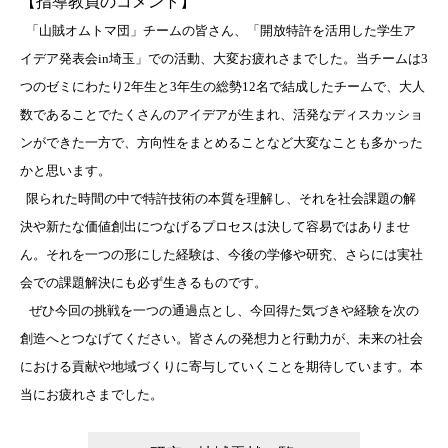
【指導教員のコメント】
「山賊オムトマ団」チームの皆さん、「開放特許を活用した学生ア
イデア発表会in埼玉」での活動、大変お疲れさまでした。当チームは3
つのゼミにわたり2年生と3年生の総勢12名で結成したチームで、大人
数であることでたくさんのアイデアが生まれ、活発なディスカッショ
ンができた一方で、方向性をまとめることなど大変なことも多かった
かと思います。
限られた時間の中で特許技術の本質を理解し、それを社会課題の解
決や新たな価値創出につなげるプロセスは決して容易ではありませ
ん。それを一つの形にした経験は、今後の学修や研究、さらには実社
会での課題解決にも必ず生きるものです。
ぜひ今回の挑戦を一つの通過点とし、今回得た気づきや経験を次の
創造へとつなげてください。皆さんの発想力と行動力が、未来の社会
における貢献や地域づくりに寄与していくことを期待しています。本
当にお疲れさまでした。