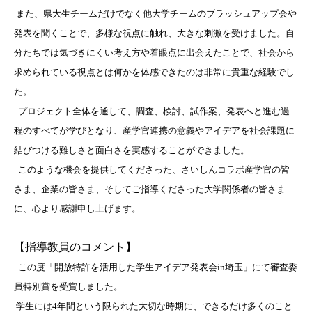
また、県大生チームだけでなく他大学チームのブラッシュアップ会や
発表を聞くことで、多様な視点に触れ、大きな刺激を受けました。自
分たちでは気づきにくい考え方や着眼点に出会えたことで、社会から
求められている視点とは何かを体感できたのは非常に貴重な経験でし
た。
プロジェクト全体を通して、調査、検討、試作案、発表へと進む過
程のすべてが学びとなり、産学官連携の意義やアイデアを社会課題に
結びつける難しさと面白さを実感することができました。
このような機会を提供してくださった、さいしんコラボ産学官の皆
さま、企業の皆さま、そしてご指導くださった大学関係者の皆さま
に、心より感謝申し上げます。
【指導教員のコメント】
この度「開放特許を活用した学生アイデア発表会in埼玉」にて審査委
員特別賞を受賞しました。
学生には4年間という限られた大切な時期に、できるだけ多くのこと