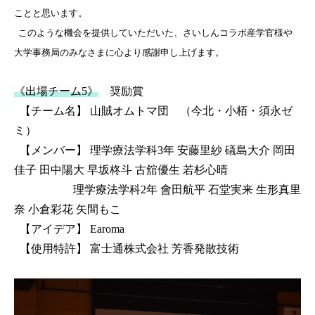
ことと思います。
このような機会を提供していただいた、さいしんコラボ産学官様や
大学事務局のみなさまに心より感謝申し上げます。
《出場チーム5》
奨励賞
【チーム名】 山賊オムトマ団 （今北・小栢・須永ゼ
ミ）
【メンバー】 理学療法学科3年 安藤里紗 礒島大介 岡田
佳子 田中陽大 早坂柊斗 古舘優生 若杉心晴
理学療法学科2年
會田航平 石堂実来 生形真里
奈 小倉彩花 矢間もこ
【アイデア】 Earoma
【使用特許】 富士通株式会社 芳香発散技術