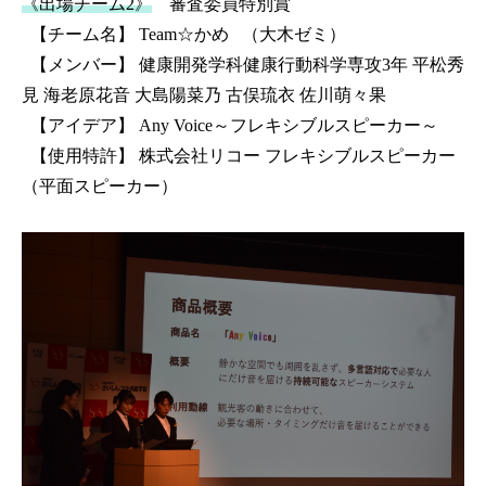
《出場チーム2》
審査委員特別賞
【チーム名】 Team☆かめ （大木ゼミ）
【メンバー】
健康開発学科健康行動科学専攻3年 平松秀
見 海老原花音 大島陽菜乃 古俣琉衣 佐川萌々果
【アイデア】 Any Voice～フレキシブルスピーカー～
【使用特許】 株式会社リコー フレキシブルスピーカー
（平面スピーカー）