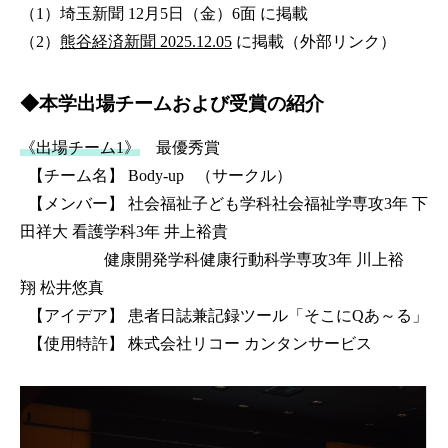
（1）埼玉新聞 12月5日（金）6面 に掲載
（2）
熊谷経済新聞 2025.12.05
に掲載（外部リンク）
◆本学出場チームおよび受賞の紹介
《出場チーム1》
最優秀賞
【チーム名】 Body-up （サークル）
【メンバー】 社会福祉子ども学科社会福祉学専攻3年 下
田祥大 看護学科3年 井上裕貴
健康開発学科健康行動科学専攻3年 川上裕
翔
松井悠真
【アイデア】 患者日誌兼記録ツール「そこにQあ～る」
【使用特許】 株式会社リコー カンタンサービス