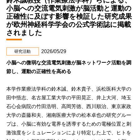
鈴木誠教授（作業療法学科）らによる、
小脳への交流電気刺激が脳活動と運動の
正確性に及ぼす影響を検証した研究成果
が欧州神経科学学会の公式学術誌に掲載
されました
2026/05/29
研究活動
小脳への微弱な交流電気刺激が脳ネットワーク活動を調
節し、運動の正確性を高める
本学作業療法学科の鈴木誠、鈴木貴子、浜松医科大学の
田中悟志、名古屋工業大学の平田晃正、井上大河、埼玉
石心会病院の竹田浩明、高岡芳徳、西川順治、東京家政
大学の斎藤和夫、湘南医療大学の松本卓也の研究グルー
プは、小脳に有効な電界を誘導するための電極位置と刺
激強度をシミュレーションにより特定した上で、ヒトを