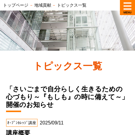
トップページ
－
地域貢献
－
トピックス一覧
トピックス一覧
「さいごまで自分らしく生きるための
心づもり～『もしも』の時に備えて～」
開催のお知らせ
2025/09/11
ｵｰﾌﾟﾝｶﾚｯｼﾞ講座
講座概要