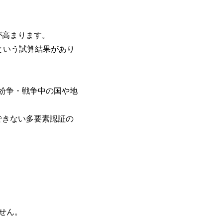
が高まります。
という試算結果があり
関は紛争・戦争中の国や地
できない多要素認証の
せん。