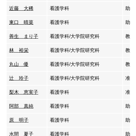
近藤 大稀
看護学科
助教
東口 晴菜
看護学科
助教
善生 まり子
看護学科/大学院研究科
教授
林 裕栄
看護学科/大学院研究科
教授
丸山 優
看護学科/大学院研究科
教授
辻 玲子
看護学科/大学院研究科
准教
梨木 恵実子
看護学科
准教
阿部 真純
看護学科
助教
原 明子
看護学科
助教
水間 夏子
看護学科
助教