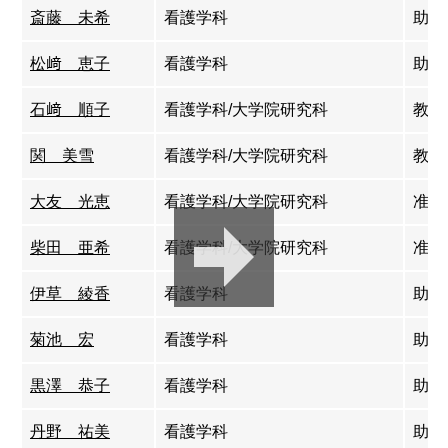
斎藤 未希
看護学科
助教
松﨑 恵子
看護学科
助教
石﨑 順子
看護学科/大学院研究科
教授
関 美雪
看護学科/大学院研究科
教授
大友 光恵
看護学科/大学院研究科
准教
柴田 亜希
看護学科/大学院研究科
准教
伊草 綾香
看護学科
助教
菊池 宏
看護学科
助教
黒澤 恭子
看護学科
助教
丹野 祐美
看護学科
助教