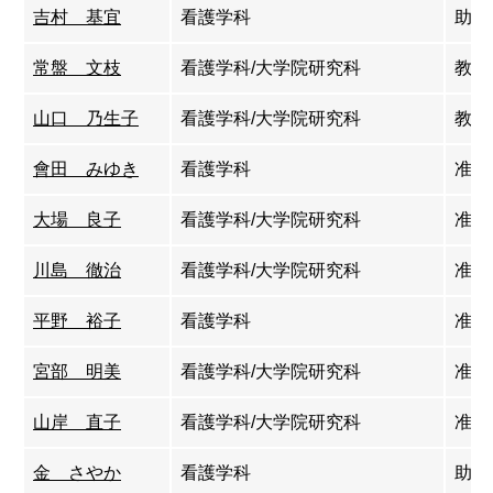
吉村 基宜
看護学科
助教
常盤 文枝
看護学科/大学院研究科
教授
山口 乃生子
看護学科/大学院研究科
教授
會田 みゆき
看護学科
准教
大場 良子
看護学科/大学院研究科
准教
川島 徹治
看護学科/大学院研究科
准教
平野 裕子
看護学科
准教
宮部 明美
看護学科/大学院研究科
准教
山岸 直子
看護学科/大学院研究科
准教
金 さやか
看護学科
助教