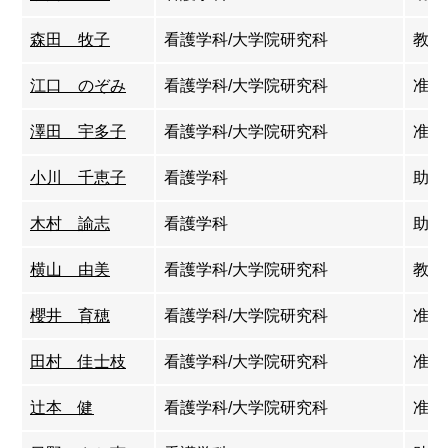
森田 牧子
看護学科/大学院研究科
教授
江口 のぞみ
看護学科/大学院研究科
准教
澤田 宇多子
看護学科/大学院研究科
准教
小川 千恵子
看護学科
助教
木村 諭志
看護学科
助教
横山 由美
看護学科/大学院研究科
教授
櫻井 育穂
看護学科/大学院研究科
准教
田村 佳士枝
看護学科/大学院研究科
准教
辻本 健
看護学科/大学院研究科
准教