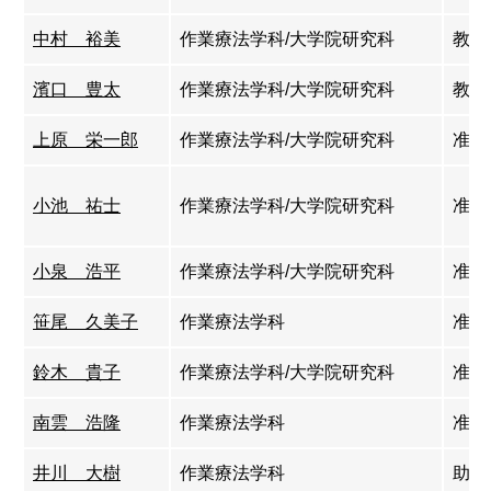
中村 裕美
作業療法学科/大学院研究科
教授
濱口 豊太
作業療法学科/大学院研究科
教授
上原 栄一郎
作業療法学科/大学院研究科
准教
小池 祐士
作業療法学科/大学院研究科
准教
小泉 浩平
作業療法学科/大学院研究科
准教
笹尾 久美子
作業療法学科
准教
鈴木 貴子
作業療法学科/大学院研究科
准教
南雲 浩隆
作業療法学科
准教
井川 大樹
作業療法学科
助教