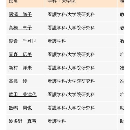
氏名
学科・大学院
職名
國澤 尚子
看護学科/大学院研究科
教授
髙橋 恵子
看護学科/大学院研究科
教授
渡邊 千登世
看護学科
教授
青森 広美
看護学科/大学院研究科
准教
新村 洋未
看護学科/大学院研究科
准教
高橋 綾
看護学科/大学院研究科
准教
武田 美津代
看護学科/大学院研究科
准教
飯嶋 周也
看護学科/大学院研究科
助教
波多野 真弓
看護学科
助教