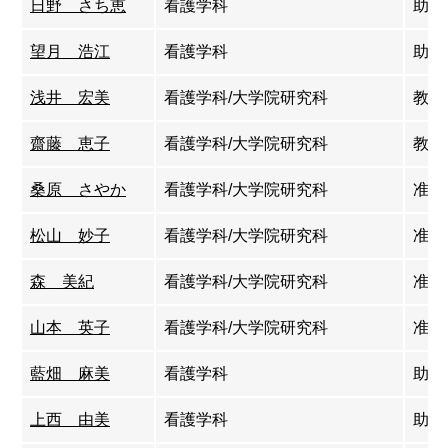
日野 さち恵
看護学科
助教
望月 浩江
看護学科
助教
浅井 宏美
看護学科/大学院研究科
教
齋藤 恵子
看護学科/大学院研究科
教授
桑原 さやか
看護学科/大学院研究科
准教
松山 妙子
看護学科/大学院研究科
准教
森 美紀
看護学科/大学院研究科
准教
山本 英子
看護学科/大学院研究科
准教
藍畑 麻美
看護学科
助教
上西 由美
看護学科
助教