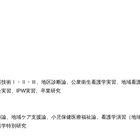
護技術Ⅰ・Ⅱ・Ⅲ、地区診断論、公衆衛生看護学実習、地域看
実習、IPW実習、卒業研究
特論、地域ケア支援論、小児保健医療福祉論、看護学演習（地
護学特別研究