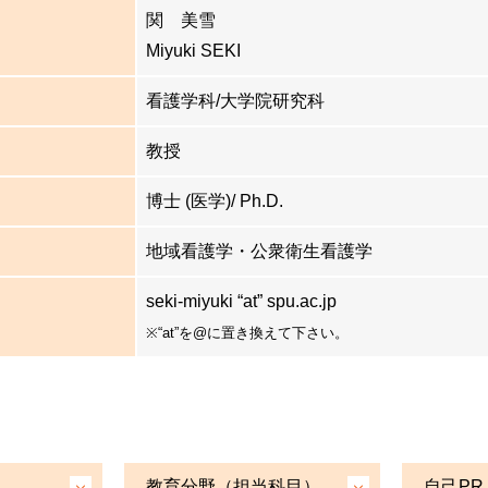
関 美雪
Miyuki SEKI
看護学科/大学院研究科
教授
博士 (医学)/ Ph.D.
地域看護学・公衆衛生看護学
seki-miyuki “at” spu.ac.jp
※“at”を@に置き換えて下さい。
教育分野（担当科目）
自己PR