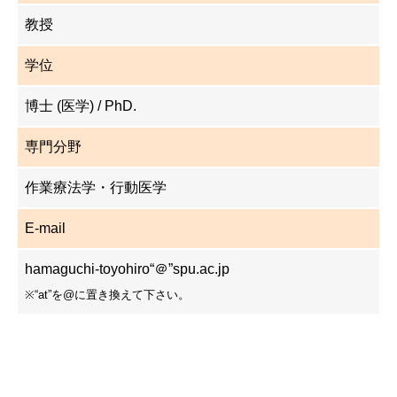
教授
学位
博士 (医学) / PhD.
専門分野
作業療法学・行動医学
E-mail
hamaguchi-toyohiro“＠”spu.ac.jp
※“at”を@に置き換えて下さい。