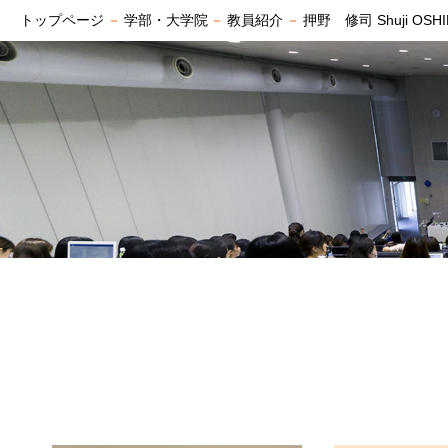
トップページ
－
学部・大学院
－
教員紹介
－
押野 修司 Shuji OSH