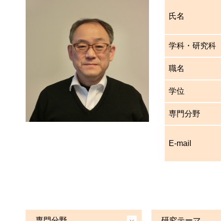
氏名
学科・研究科
職名
学位
専門分野
E-mail
専門分野
研究テーマ