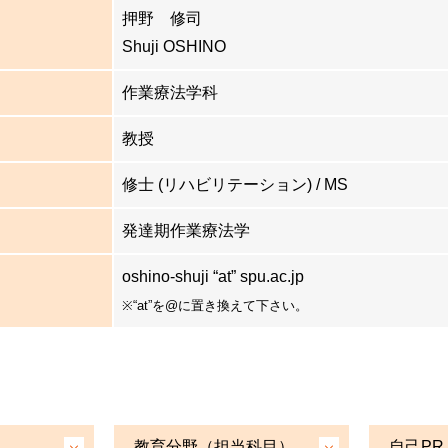
押野 修司
Shuji OSHINO
作業療法学科
教授
修士 (リハビリテーション) / MS
発達期作業療法学
oshino-shuji “at” spu.ac.jp
※“at”を@に置き換えて下さい。
教育分野（担当科目）
自己PR