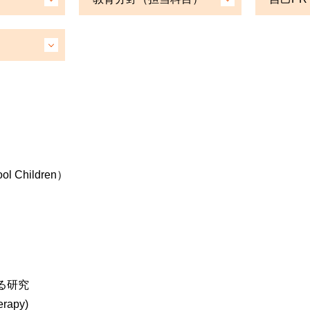
l Children）
る研究
herapy)