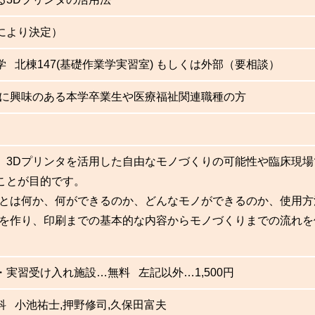
により決定）
 北棟147(基礎作業学実習室) もしくは外部（要相談）
タに興味のある本学卒業生や医療福祉関連職種の方
、3Dプリンタを活用した自由なモノづくりの可能性や臨床現
ことが目的です。
タとは何か、何ができるのか、どんなモノができるのか、使用
タを作り、印刷までの基本的な内容からモノづくりまでの流れ
実習受け入れ施設…無料 左記以外…1,500円
科 小池祐士,押野修司,久保田富夫