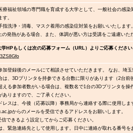
医療福祉領域の専門職を育成する大学として、一般社会の感染
ます。
手指洗浄・消毒、マスク着用の感染症対策をお願いいたします
℃以上の発熱がある場合、また、体調が悪い方は受講をご遠慮いた
大学HPもしくは次の応募フォーム（URL）よりご応募ください
ly/3ZS8Gfo​
参加登録後のメールにて相談させていただきます。 なお、埼玉
合は、3Dプリンタを持参できる台数に限りがあります（2台前
超える参加者数がいる場合は、複数名で1台の3Dプリンタを操
がありますので、ご了承ください。
ドレスは、今後（応募以降）事務局から連絡する際に使用しま
pu.ac.jpからのメールを受信できるアドレスをお願いします。
信できるよう設定してからご応募ください。
は、緊急連絡先として使用します。日中に連絡が取れる番号を