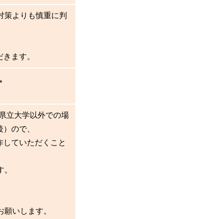
対策よりも慎重に判
。
だきます。
。
県立大学以外での場
後）ので、
作していただくこと
す。
お願いします。