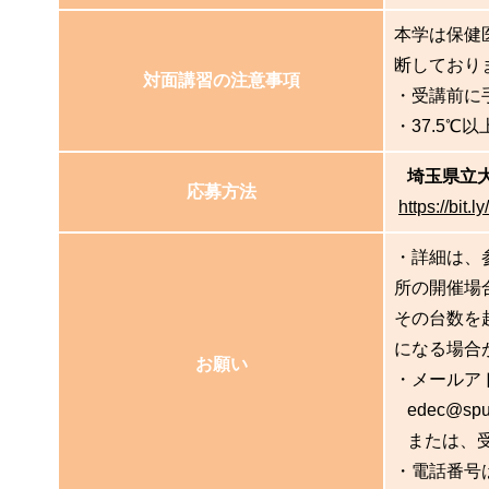
本学は保健
断しており
対面講習の注意事項
・受講前に
・37.5
埼玉県立
応募方法
https://bit.
・詳細は、
所の開催場
その台数を
になる場合
お願い
・メールア
edec@s
または、受
・電話番号