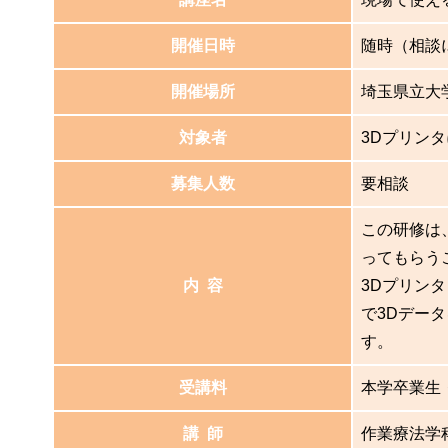
開催日時
随時（相談
開催場所
埼玉県立大学
対象者
3Dプリン
募集人数
要相談
この研修は
ってもらう
内 容
3Dプリン
で3Dデー
す。
受講料
本学卒業生・
講 師
作業療法学