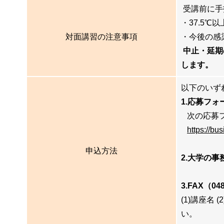
受講前に手
・37.5
対面講習の注意事項
・今後の感
中止・延期
します。
以下のいず
1.応募フォ
次の応募フ
https://bu
申込方法
2.大学の
3.FAX（048
(1)講座名 (
い。