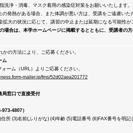
指洗浄・消毒、マスク着用の感染症対策をお願いいたします。
℃以上の発熱がある場合、また体調が悪い方は、受講をご遠慮いた
染拡大の状況に応じて、講習の中止または延期になる可能性が
の場合は、本学ホームページに掲載するとともに、受講者の方
れかの方法により、ご応募ください。
ーム
ォーム（URL）よりご応募ください。
siness.form-mailer.jp/fms/52d02aea201772
事務局窓口で直接受付
-973-4807）
2)住所
(3)名前(ふりがな)
(
4)年齢
(
5)電話番号
(
6)FAX番号を明