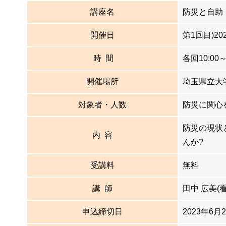
講座名
防災と自助
開催日
第1回目)20
時 間
各回10:00～
開催場所
埼玉県立大
対象者・人数
防災に関心
防災の現状
内 容
んか?
受講料
無料
講 師
田中 広美
申込締切日
2023年6