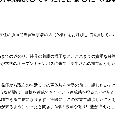
地域在住の脳血管障害当事者の方（A様）をお呼びして講演してい
職までの道のり、装具の着脱の様子など、これまでの貴重な経
様が本学のオープンキャンパスに来て、学生さんの前で話がし
、発症から現在の生活までの実体験を大勢の前で「話したい」
ような経験は、目標を達成できたという達成感を得ることや新た
活躍できる自信になります。実際に、この授業で講演したこと
頼が来るようになったと聞き、A様の役割や遣り甲斐が増えたこ