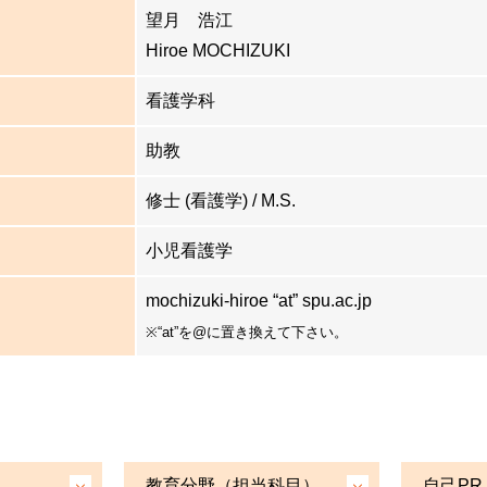
望月 浩江
Hiroe MOCHIZUKI
看護学科
助教
修士 (看護学) / M.S.
小児看護学
mochizuki-hiroe “at” spu.ac.jp
※“at”を@に置き換えて下さい。
教育分野（担当科目）
自己PR