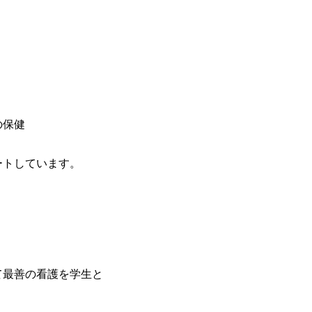
の保健
ートしています。
て最善の看護を学生と