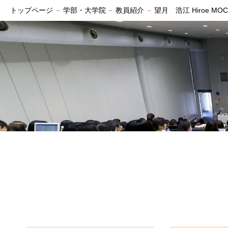
トップページ
－
学部・大学院
－
教員紹介
－
望月 浩江 Hiroe MOC