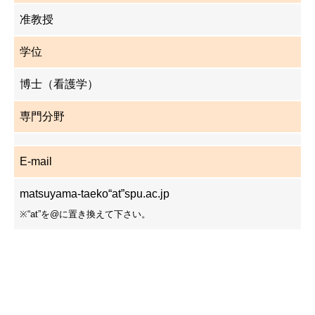
准教授
学位
博士（看護学）
専門分野
E-mail
matsuyama-taeko“at”spu.ac.jp
※“at”を@に置き換えて下さい。