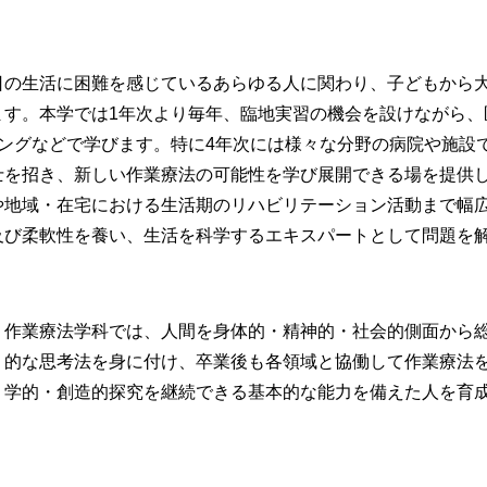
日の生活に困難を感じているあらゆる人に関わり、子どもから
ます。本学では1年次より毎年、臨地実習の機会を設けながら、
ングなどで学びます。特に4年次には様々な分野の病院や施設
士を招き、新しい作業療法の可能性を学び展開できる場を提供
や地域・在宅における生活期のリハビリテーション活動まで幅
及び柔軟性を養い、生活を科学するエキスパートとして問題を
。
作業療法学科では、人間を身体的・精神的・社会的側面から
的な思考法を身に付け、卒業後も各領域と協働して作業療法
学的・創造的探究を継続できる基本的な能力を備えた人を育