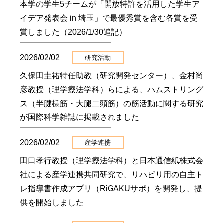
本学の学生5チームが「開放特許を活用した学生ア
イデア発表会 in 埼玉」で最優秀賞を含む各賞を受
賞しました（2026/1/30追記）
2026/02/02
研究活動
久保田圭祐特任助教（研究開発センター）、金村尚
彦教授（理学療法学科）らによる、ハムストリング
ス（半腱様筋・大腿二頭筋）の筋活動に関する研究
が国際科学雑誌に掲載されました
2026/02/02
産学連携
田口孝行教授（理学療法学科）と日本通信紙株式会
社による産学連携共同研究で、リハビリ用の自主ト
レ指導書作成アプリ（RiGAKUサポ）を開発し、提
供を開始しました