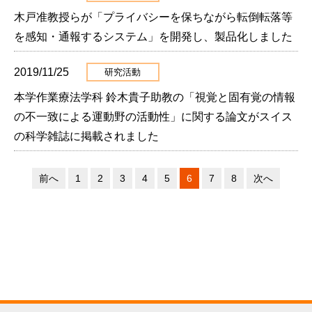
木戸准教授らが「プライバシーを保ちながら転倒転落等
を感知・通報するシステム」を開発し、製品化しました
2019/11/25
研究活動
本学作業療法学科 鈴木貴子助教の「視覚と固有覚の情報
の不一致による運動野の活動性」に関する論文がスイス
の科学雑誌に掲載されました
前へ
1
2
3
4
5
6
7
8
次へ